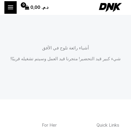
خطي
د.م.
0,00
لى
لمحتوى
أشياء رائعة تلوح في الأفق
شيء كبير قيد التحضير! متجرنا قيد العمل وسيتم تشغيله قريبًا!
For Her
Quick Links