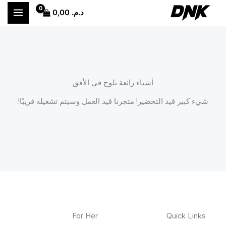
خطي
د.م.
0,00
لى
لمحتوى
أشياء رائعة تلوح في الأفق
شيء كبير قيد التحضير! متجرنا قيد العمل وسيتم تشغيله قريبًا!
For Her
Quick Links