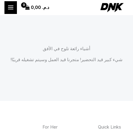
خطي
د.م.
0,00
لى
لمحتوى
أشياء رائعة تلوح في الأفق
شيء كبير قيد التحضير! متجرنا قيد العمل وسيتم تشغيله قريبًا!
For Her
Quick Links